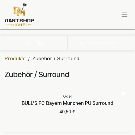
Zum Inhalt springen
Sortieren nach
Filter
Produkte
Zubehör / Surround
Zubehör / Surround
Aktuell nicht
verfügbar
Oder
BULL'S FC Bayern München PU Surround
49,50
€