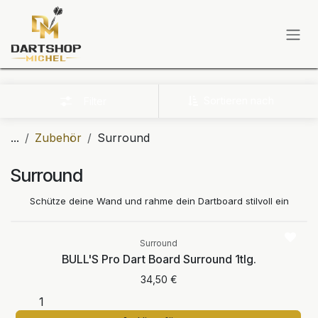
Zum Inhalt springen
Sortieren nach
Filter
...
Zubehör
Surround
Surround
Schütze deine Wand und rahme dein Dartboard stilvoll ein
Surround
BULL'S Pro Dart Board Surround 1tlg.
34,50
€