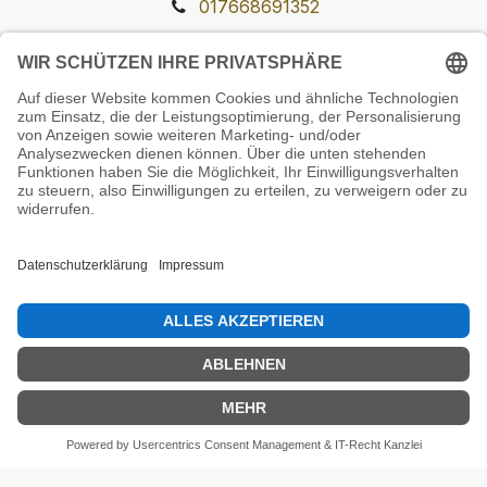
017668691352
Unsere Prüfsiegel