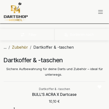
Zum Inhalt springen
Sortieren nach
Filter
...
Zubehör
Dartkoffer & -taschen
Dartkoffer & -taschen
Sichere Aufbewahrung für deine Darts und Zubehör – ideal für
unterwegs.
Dartkoffer & -taschen
BULL'S ACRA X Dartcase
10,10
€