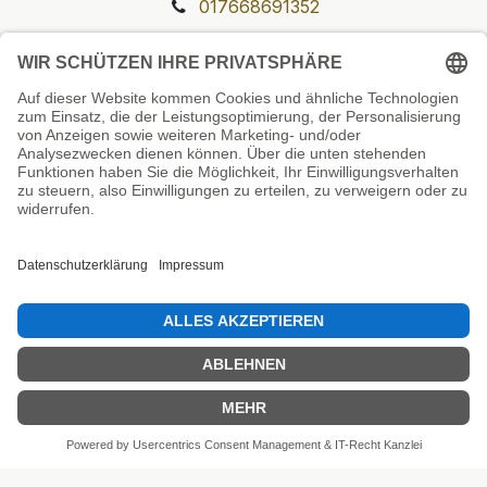
017668691352
Unsere Prüfsiegel