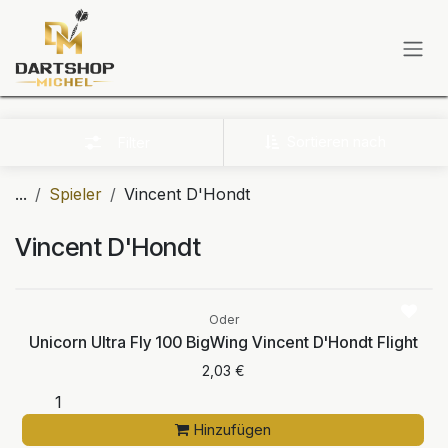
Zum Inhalt springen
Sortieren nach
Filter
...
Spieler
Vincent D'Hondt
Vincent D'Hondt
Oder
Unicorn Ultra Fly 100 BigWing Vincent D'Hondt Flight
2,03
€
Hinzufügen