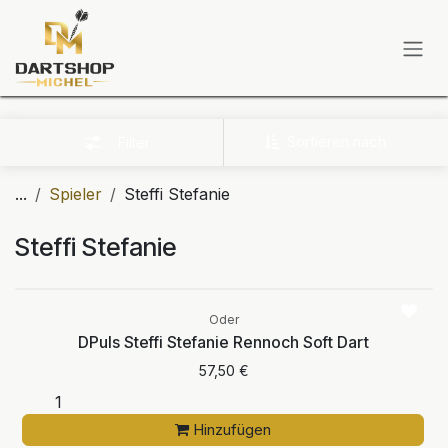
Zum Inhalt springen
Sortieren nach
Filter
...
Spieler
Steffi Stefanie
Steffi Stefanie
Oder
DPuls Steffi Stefanie Rennoch Soft Dart
57,50
€
Hinzufügen