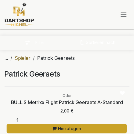
Zum Inhalt springen
Sortieren nach
Filter
...
Spieler
Patrick Geeraets
Patrick Geeraets
Oder
BULL'S Metrixx Flight Patrick Geeraets A-Standard
2,00
€
Hinzufügen