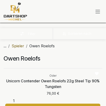
Zum Inhalt springen
Sortieren nach
Filter
...
Spieler
Owen Roelofs
Owen Roelofs
Oder
Unicorn Contender Owen Roelofs 22g Steel Tip 90%
Tungsten
76,00
€