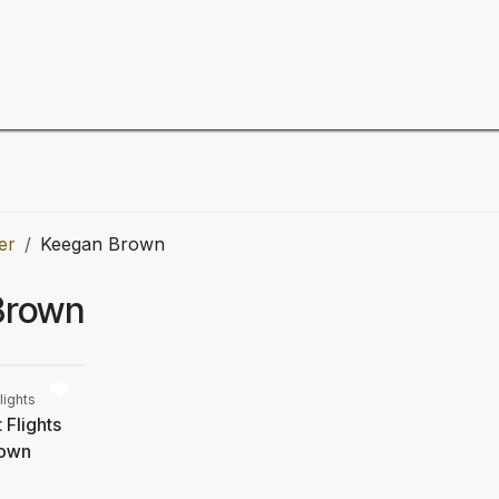
ning
Zubehör
Spieler
BULL´S Markteinführung 2
er
Keegan Brown
Brown
Vergleichen
lights
 Flights
rown