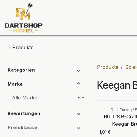
Zum Inhalt springen
Dartscheiben
Darts
Dart-Tu
1
Produkte
Produkte
Spiel
Kategorien
Keegan 
Marke
Dart-Tuning / F
Bewertungen
BULL'S B-Craft
Keegan B
Preisklasse
1,01
€