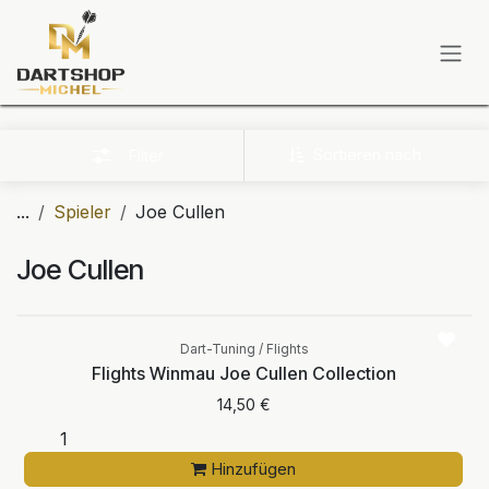
Zum Inhalt springen
Sortieren nach
Filter
...
Spieler
Joe Cullen
Joe Cullen
Dart-Tuning / Flights
Flights Winmau Joe Cullen Collection
14,50
€
Hinzufügen