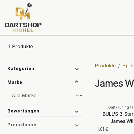
Zum Inhalt springen
Dartscheiben
Darts
Dart-Tu
1
Produkte
Produkte
Spiel
Kategorien
James Wi
Marke
Dart-Tuning / F
Bewertungen
BULL'S B-Star 
James Wil
Preisklasse
1,01
€