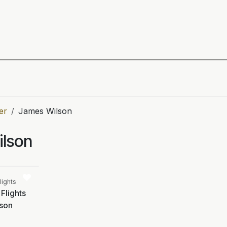
ning
Zubehör
Spieler
BULL´S Markteinführung 2
er
James Wilson
lson
Vergleichen
lights
Flights
son