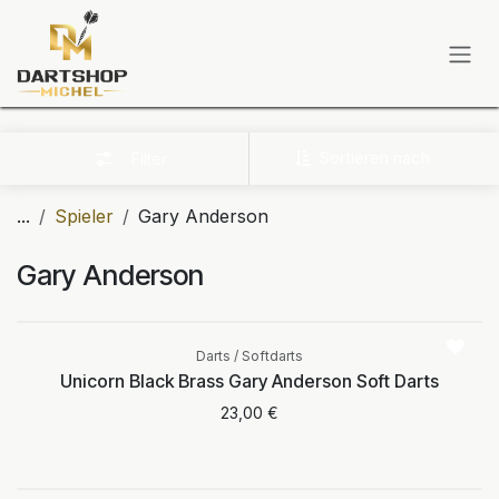
Zum Inhalt springen
Sortieren nach
Filter
...
Spieler
Gary Anderson
Gary Anderson
Aktuell nicht
verfügbar
Darts / Softdarts
Unicorn Black Brass Gary Anderson Soft Darts
23,00
€
Aktuell nicht