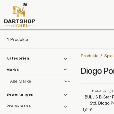
Zum Inhalt springen
Dartscheiben
Darts
Dart-Tu
1
Produkte
Produkte
Spiel
Kategorien
Diogo Po
Marke
Dart-Tuning / F
Bewertungen
BULL'S B-Star F
Std. Diogo P
Preisklasse
1,01
€