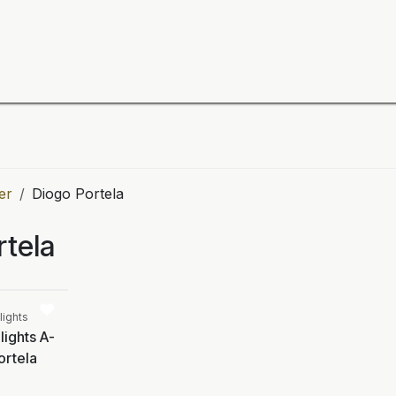
ning
Zubehör
Spieler
BULL´S Markteinführung 2
er
Diogo Portela
rtela
Vergleichen
lights
lights A-
ortela