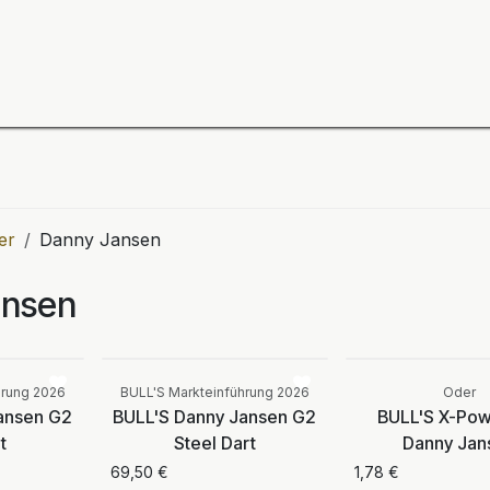
ning
Zubehör
Spieler
BULL´S Markteinführung 2
er
Danny Jansen
ansen
Vergleichen
Vergleichen
hrung 2026
BULL'S Markteinführung 2026
Oder
ansen G2
BULL'S Danny Jansen G2
BULL'S X-Powe
t
Steel Dart
Danny Jan
69,50
€
1,78
€