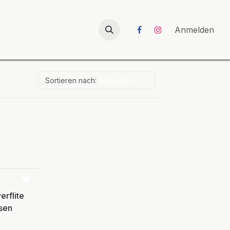
026
UNICORN-Launch 2026
Anmelden
Sortieren nach:
Name (A-Z)
Vergleichen
rflite
sen