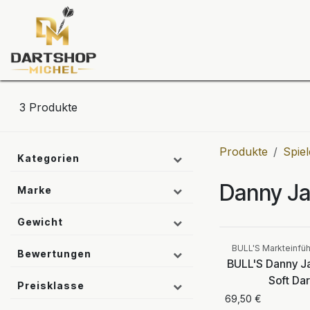
Zum Inhalt springen
Dartscheiben
Darts
Dart-Tu
3
Produkte
Produkte
Spiel
Kategorien
Danny J
Marke
Gewicht
BULL'S Markteinfü
Bewertungen
BULL'S Danny J
Soft Dar
Preisklasse
69,50
€