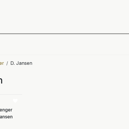
ning
Zubehör
Spieler
BULL´S Markteinführung 2
er
D. Jansen
n
Vergleichen
lenger
Jansen