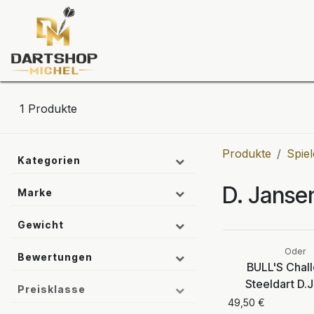
Zum Inhalt springen
Dartscheiben
Darts
Dart-Tu
1
Produkte
Produkte
Spiel
Kategorien
D. Janse
Marke
Gewicht
Oder
Bewertungen
BULL'S Chal
Steeldart D.
Preisklasse
49,50
€