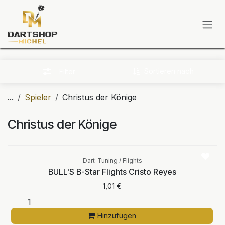
Zum Inhalt springen
Sortieren nach
Filter
...
Spieler
Christus der Könige
Christus der Könige
Dart-Tuning / Flights
BULL'S B-Star Flights Cristo Reyes
1,01
€
Hinzufügen