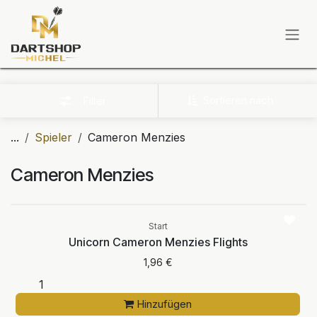
Zum Inhalt springen
Sortieren nach
Filter
...
Spieler
Cameron Menzies
Cameron Menzies
Start
Unicorn Cameron Menzies Flights
1,96
€
Hinzufügen