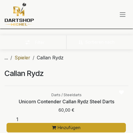
Zum Inhalt springen
Sortieren nach
Filter
...
Spieler
Callan Rydz
Callan Rydz
Darts / Steeldarts
Unicorn Contender Callan Rydz Steel Darts
60,00
€
Hinzufügen