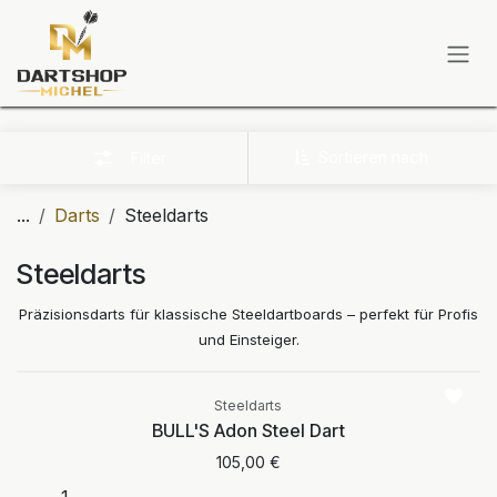
Zum Inhalt springen
Sortieren nach
Filter
...
Darts
Steeldarts
Steeldarts
Präzisionsdarts für klassische Steeldartboards – perfekt für Profis
und Einsteiger.
Steeldarts
BULL'S Adon Steel Dart
105,00
€