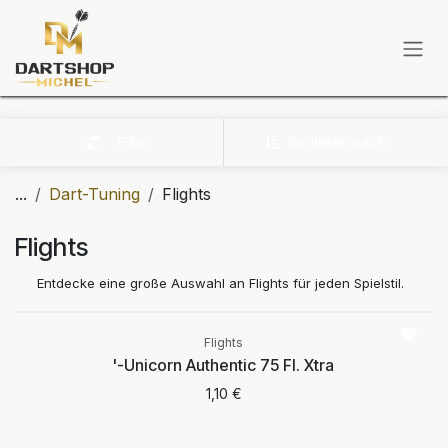
Zum Inhalt springen
Sortieren nach
Filter
...
Dart-Tuning
Flights
Flights
Entdecke eine große Auswahl an Flights für jeden Spielstil.
Aktuell nicht
verfügbar
Flights
'-Unicorn Authentic 75 Fl. Xtra
1,10
€