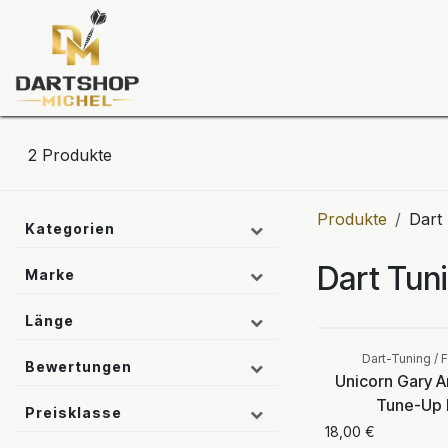
Zum Inhalt springen
Dartscheiben
Darts
Dart-Tu
2
Produkte
Produkte
Dart
Kategorien
Dart Tun
Marke
Aktuell ni
Länge
verfügba
Dart-Tuning / F
Bewertungen
Unicorn Gary 
Tune-Up 
Preisklasse
18,00
€