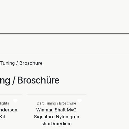
ning
Zubehör
Spieler
BULL´S Markteinführung 2
 Tuning / Broschüre
ing / Broschüre
Vergleichen
Vergleichen
cht
r
lights
Dart Tuning / Broschüre
Anderson
Winmau Shaft MvG
Kit
Signature Nylon grün
short/medium